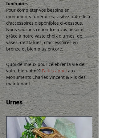
funéraires
Pour compléter vos besoins en
monuments funéraires, visitez notre liste
d'accessoires disponibles ci-dessous.
Nous saurons répondre à vos besoins
grâce à notre vaste choix d'urnes, de
vases, de statues, d'accessoires en
bronze et bien plus encore.
Quoi de mieux pour célébrer la vie de
votre bien-aimé?
Faites appel
aux
Monuments Charles Vincent & Fils dès
maintenant.
Urnes